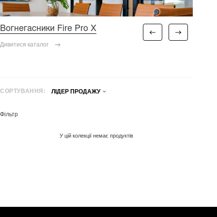
Вогнегасники Fire Pro X
Порошкові вогнегасники
Вуглекислотні вогнегасники
Рукава
Дивитися каталог
Дивитися каталог
Дивитися каталог
Дивитися каталог
СОРТУВАННЯ:
ЛІДЕР ПРОДАЖУ
Фільтр
У цій колекції немає продуктів