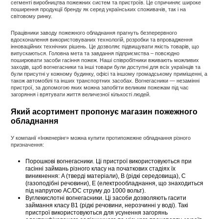
сегменті виробництва пожежних систем та пристроїв. Це спричиняє широке
поширення продукції бренду як серед українських споживачів, так і на
світовому ринку.
Працівники заводу пожежного обладнання прагнуть безперервного
вдосконалення використовуваних технологій, розробки та впровадження
інноваційних технічних рішень. Це дозволяє підвищувати якість товарів, що
випускаються. Головна мета та завдання підприємства – повсюдно
поширювати засоби гасіння пожеж. Наші співробітники вживають можливих
заходів, щоб вогнегасники та інші товари були доступні для всіх українців та
були присутні у кожному будинку, офісі та іншому громадському приміщенні, а
також автомобілі та інших транспортних засобах. Вогнегасники — незамінні
пристрої, за допомогою яких можна запобігти великим пожежам під час
загоряння і врятувати життя величезної кількості людей.
Який асортимент пропонує магазин пожежного
обладнання
У компанії «Інженерінг» можна купити протипожежне обладнання різного
призначення:
Порошкові вогнегасники. Ці пристрої використовуються при
гасінні займань різного класу на початкових стадіях їх
виникнення: A (тверді матеріали), В (рідкі середовища), С
(газоподібні речовини), Е (електрообладнання, що знаходиться
під напругою AC/DC струму до 1000 вольт).
Вуглекислотні вогнегасники. Ці засоби дозволяють гасити
займання класу B1 (рідкі речовини, нерозчинні у воді). Такі
пристрої використовуються для усунення загорянь