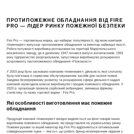
ПРОТИПОЖЕЖНЕ ОБЛАДНАННЯ ВІД FIRE
PRO — ЛІДЕР РИНКУ ПОЖЕЖНОЇ БЕЗПЕКИ
Fire Pro — торговельна марка, що набирає популярності, під якою компанія
«Інженерінг» випускає протипожежне обладнання та інвентар найвищої якості.
Робочі потужності виробника розташовані на території Маріупольського
механічного заводу, де в далекому 1947 почався випуск вогнегасників. 1991
року підприємство реорганізували, запустивши виробництво розширеного
асортименту протипожежного обладнання «Пожзахист».
У 2003 році було засновано компанію «Інженерінг», діяльність якої спочатку
була пов'язана із сервісним обслуговуванням засобів для гасіння пожеж.
Завдяки безперервному розвитку та розширенню сфери діяльності надалі
компанія налагодила власне виробництво і продаж пожежного обладнання. У
2020 р. організація провела серйозний ребрендинг, змінивши фірмову
стилістику та назву торгової марки - Fire Pro.
Які особливості виготовлення має пожежне
обладнання
Продукція компанії «Інженерінг» вигідно виділяється на фоні товарів інших
виробників пожежного обладнання, які представлені на українському ринку.
Пожежні рукави та інший інвентар від Fire Pro відрізняються оптимальним
співвідношенням «ціна — якість», що робить бренд незаперечним лідером у