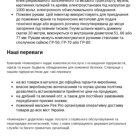
електрифікованого залізничного та міського транспорту, музеїв,
картинних галерей та архівів, електроустановок під напругою до
1000 вольт, електронного обчислювального обладнання.
Пожежні рукави. Цей інвентар використовують для приєднання
до пожежних кранів та переносних мотопомп для подачі
технічної води або водного розчину піноутворювача до місця
загоряння під певним тиском. Гнучкі шланги мають довжину
скатки 20 метрів, виконуються із внутрішнім діаметром 51, 66 або
77 мм. Рукави можуть комплектуватися ручними стволами та
сполучною гайкою ГР-50, ГР-70 або ГР-80.
Наші переваги
Компанія «Інженерінг» надає комплексні послуги з оснащення підприємств,
офісів та інших будівель обладнанням для пожежної безпеки. Співпраця з
нашим підприємством дає такі переваги:
на всі товари в каталозі діє офіційна гарантія виробника;
власне виробництво вогнегасників та гнучка цінова політика
дозволяють встановлювати прийнятні ціни на продукцію;
на дрібний та великий опт, а також для постійних замовників
передбачені приємні знижки;
пожежний магазин Fire Pro організував оперативну доставку
товарів до всіх міст України.
«Інженерінг» додатково надає послуги з сервісного обслуговування та
перезарядки вогнегасників, тому з нами співпрацюють державні рятувальні
служби та багато приватних організацій.