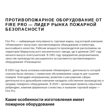
ПРОТИВОПОЖАРНОЕ ОБОРУДОВАНИЕ ОТ
FIRE PRO — ЛИДЕР РЫНКА ПОЖАРНОЙ
БЕЗОПАСНОСТИ
Fire Pro — набирающая популярность торговая марка, под которой компания
«Инженеринг» выпускает противопожарное оборудование и инвентарь
высочайшего качества. Рабочие мощности производителя расположены на
территории Мариупольского механического завода, где в далеком 1947 году
начался выпуск огнетушителей. В 1991 году предприятие реорганизовали,
запустив производство расширенного ассортимента противопожарного
оборудования «Пожзащита».
В 2003 году была основана компания «Инженеринг», деятельность которой
сначала была связана с сервисным обслуживанием средств для тушения
пожаров. Благодаря непрерывному развитию и расширению сферы
деятельности в дальнейшем компания наладила собственное производство и
продажу пожарного оборудования. В 2020 г. организация провела серьезный
ребрендинг, изменив фирменную стилистику и название торговой марки —
Fire Pro.
Какие особенности изготовления имеет
пожарное оборудование