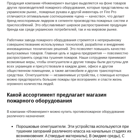
Продукция компании «Инженеринг» выгодно выделяется на фоне товаров
других производителей пожарного оборудования, которые представлены на
украинском рынке., пожарные рукава и другой инвентарь от Fire Pro
отличаются оптимальным соотношением «цена — качество», что делает
бренд неоспоримым лидером в сегменте производства пожарных систем и
приспособлений. Это обуславливает широкое распространение продукции
бренда как среди украинских потребителей, так и на мировом рынке.
Работники завода пожарного оборудования стремятся к непрерывному
совершенствованию используемых технологий, разработке и внедрению
инновационных технических решений. Это позволяет повышать качество
выпускаемых товаров. Главная цель и задача предприятия — повсеместно
распространять средства тушения пожаров. Наши сотрудники принимают
возможные меры, чтобы огнетушители и другие товары были доступны для
всех украинцев и присутствовали в каждом доме, офисе и другом
общественном помещении, а также автомобиле и других транспортных
средствах. Огнетушители — незаменимые устройства, с помощью которых
можно предотвратить большие пожары при возгораниях и спасти жизнь
огромного количества людей.
Какой ассортимент предлагает магазин
пожарного оборудования
В компании «Инженеринг» можно купить противопожарное оборудование
различного назначения:
Порошковые огнетушители. Эти устройства используются при
тушении загораний различного класса на начальных стадиях их
возникновения: A (твердые материалы), В (жидкие среды), С