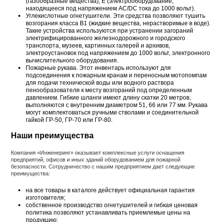
(газообразные вещества), Е (электрооборудование,
находящееся под напряжением AC/DC тока до 1000 вольт).
Углекислотные огнетушители. Эти средства позволяют тушить
возгорания класса B1 (жидкие вещества, нерастворимые в воде).
Такие устройства используются при устранении загораний
электрифицированного железнодорожного и городского
транспорта, музеев, картинных галерей и архивов,
электроустановок под напряжением до 1000 вольт, электронного
вычислительного оборудования.
Пожарные рукава. Этот инвентарь используют для
подсоединения к пожарным кранам и переносным мотопомпам
для подачи технической воды или водного раствора
пенообразователя к месту возгораний под определенным
давлением. Гибкие шланги имеют длину скатки 20 метров,
выполняются с внутренним диаметром 51, 66 или 77 мм. Рукава
могут комплектоваться ручными стволами и соединительной
гайкой ГР-50, ГР-70 или ГР-80.
Наши преимущества
Компания «Инженеринг» оказывает комплексные услуги оснащения
предприятий, офисов и иных зданий оборудованием для пожарной
безопасности. Сотрудничество с нашим предприятием дает следующие
преимущества:
на все товары в каталоге действует официальная гарантия
изготовителя;
собственное производство огнетушителей и гибкая ценовая
политика позволяют устанавливать приемлемые цены на
продукцию;