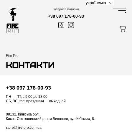
Перейти
українська
до
контенту
Інтернет магазин
+38 097 178-00-93
Fire Pro
КОНТАКТИ
+38 097 178-00-93
ПН — ПТ, с 9:00 до 18:00
СБ, ВС, гос. праздники — выходной
08132, Київська обл.,
Києво-Святошинский р-н, м.Вишневе, вул.Київська, 8.
store@fire-pro.com.ua